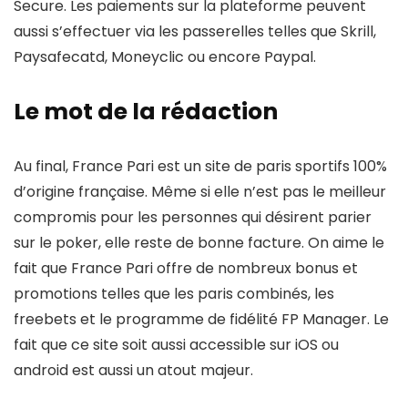
Secure. Les paiements sur la plateforme peuvent
aussi s’effectuer via les passerelles telles que Skrill,
Paysafecatd, Moneyclic ou encore Paypal.
Le mot de la rédaction
Au final, France Pari est un site de paris sportifs 100%
d’origine française. Même si elle n’est pas le meilleur
compromis pour les personnes qui désirent parier
sur le poker, elle reste de bonne facture. On aime le
fait que France Pari offre de nombreux bonus et
promotions telles que les paris combinés, les
freebets et le programme de fidélité FP Manager. Le
fait que ce site soit aussi accessible sur iOS ou
android est aussi un atout majeur.