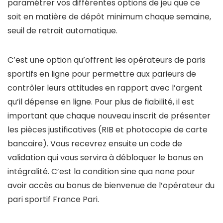
paramétrer vos différentes options de jeu que ce
soit en matière de dépôt minimum chaque semaine,
seuil de retrait automatique.
C’est une option qu’offrent les opérateurs de paris
sportifs en ligne pour permettre aux parieurs de
contrôler leurs attitudes en rapport avec l’argent
qu’il dépense en ligne. Pour plus de fiabilité, il est
important que chaque nouveau inscrit de présenter
les pièces justificatives (RIB et photocopie de carte
bancaire). Vous recevrez ensuite un code de
validation qui vous servira à débloquer le bonus en
intégralité. C’est la condition sine qua none pour
avoir accès au bonus de bienvenue de l’opérateur du
pari sportif France Pari.