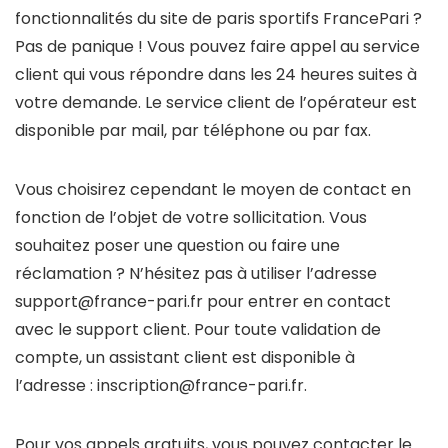
fonctionnalités du site de paris sportifs FrancePari ?
Pas de panique ! Vous pouvez faire appel au service
client qui vous répondre dans les 24 heures suites à
votre demande. Le service client de l’opérateur est
disponible par mail, par téléphone ou par fax.
Vous choisirez cependant le moyen de contact en
fonction de l’objet de votre sollicitation. Vous
souhaitez poser une question ou faire une
réclamation ? N’hésitez pas à utiliser l’adresse
support@france-pari.fr pour entrer en contact
avec le support client. Pour toute validation de
compte, un assistant client est disponible à
l’adresse : inscription@france-pari.fr.
Pour vos appels gratuits, vous pouvez contacter le