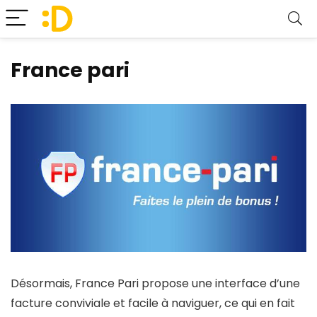
France pari
Désormais, France Pari propose une interface d’une
facture conviviale et facile à naviguer, ce qui en fait