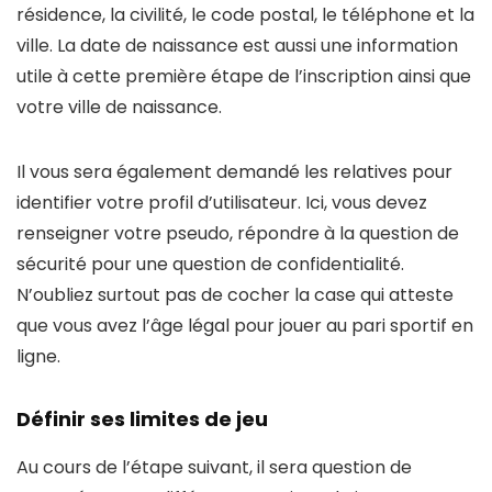
résidence, la civilité, le code postal, le téléphone et la
ville. La date de naissance est aussi une information
utile à cette première étape de l’inscription ainsi que
votre ville de naissance.
Il vous sera également demandé les relatives pour
identifier votre profil d’utilisateur. Ici, vous devez
renseigner votre pseudo, répondre à la question de
sécurité pour une question de confidentialité.
N’oubliez surtout pas de cocher la case qui atteste
que vous avez l’âge légal pour jouer au pari sportif en
ligne.
Définir ses limites de jeu
Au cours de l’étape suivant, il sera question de