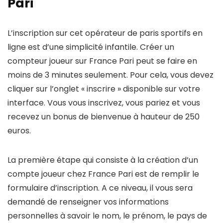
Pari
L’inscription sur cet opérateur de paris sportifs en
ligne est d’une simplicité infantile. Créer un
compteur joueur sur France Pari peut se faire en
moins de 3 minutes seulement. Pour cela, vous devez
cliquer sur l’onglet « inscrire » disponible sur votre
interface. Vous vous inscrivez, vous pariez et vous
recevez un bonus de bienvenue à hauteur de 250
euros.
La première étape qui consiste à la création d’un
compte joueur chez France Pari est de remplir le
formulaire d’inscription. A ce niveau, il vous sera
demandé de renseigner vos informations
personnelles à savoir le nom, le prénom, le pays de