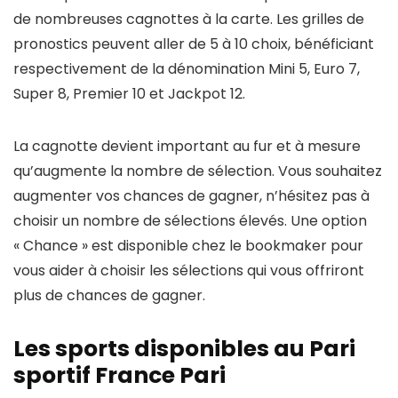
de nombreuses cagnottes à la carte. Les grilles de
pronostics peuvent aller de 5 à 10 choix, bénéficiant
respectivement de la dénomination Mini 5, Euro 7,
Super 8, Premier 10 et Jackpot 12.
La cagnotte devient important au fur et à mesure
qu’augmente la nombre de sélection. Vous souhaitez
augmenter vos chances de gagner, n’hésitez pas à
choisir un nombre de sélections élevés. Une option
« Chance » est disponible chez le bookmaker pour
vous aider à choisir les sélections qui vous offriront
plus de chances de gagner.
Les sports disponibles au Pari
sportif France Pari