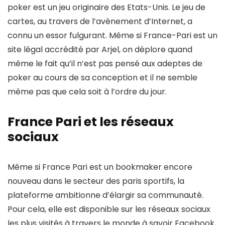
poker est un jeu originaire des Etats-Unis. Le jeu de
cartes, au travers de l’avènement d’Internet, a
connu un essor fulgurant. Même si France-Pari est un
site légal accrédité par Arjel, on déplore quand
même le fait qu’il n’est pas pensé aux adeptes de
poker au cours de sa conception et il ne semble
même pas que cela soit à l’ordre du jour.
France Pari et les réseaux
sociaux
Même si France Pari est un bookmaker encore
nouveau dans le secteur des paris sportifs, la
plateforme ambitionne d’élargir sa communauté.
Pour cela, elle est disponible sur les réseaux sociaux
les plus visités à travers le monde à savoir Facebook,