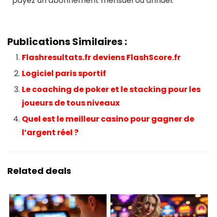
payez un abonnement mensuel ou annuel.
Publications Similaires :
Flashresultats.fr deviens FlashScore.fr
Logiciel paris sportif
Le coaching de poker et le stacking pour les
joueurs de tous niveaux
Quel est le meilleur casino pour gagner de
l’argent réel ?
Related deals