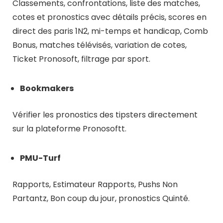
Classements, confrontations, liste des matches,
cotes et pronostics avec détails précis, scores en
direct des paris 1N2, mi-temps et handicap, Comb
Bonus, matches télévisés, variation de cotes,
Ticket Pronosoft, filtrage par sport.
Bookmakers
Vérifier les pronostics des tipsters directement
sur la plateforme Pronosoftt.
PMU-Turf
Rapports, Estimateur Rapports, Pushs Non
Partantz, Bon coup du jour, pronostics Quinté.