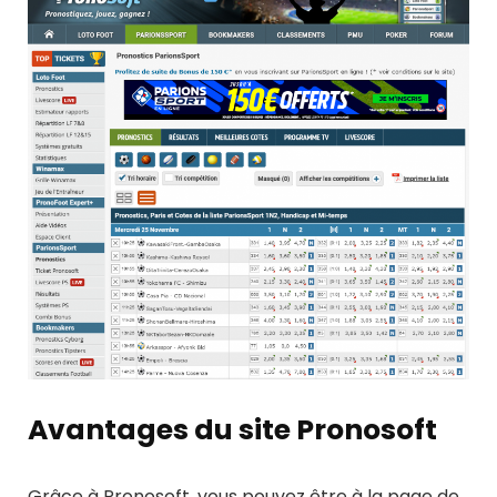
Avantages du site Pronosoft
Grâce à Pronosoft, vous pouvez être à la page de