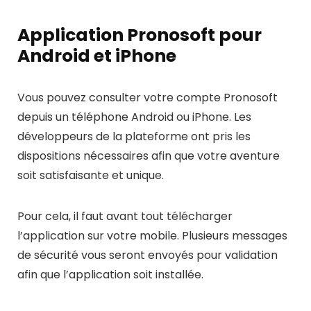
Application Pronosoft pour
Android et iPhone
Vous pouvez consulter votre compte Pronosoft
depuis un téléphone Android ou iPhone. Les
développeurs de la plateforme ont pris les
dispositions nécessaires afin que votre aventure
soit satisfaisante et unique.
Pour cela, il faut avant tout télécharger
l’application sur votre mobile. Plusieurs messages
de sécurité vous seront envoyés pour validation
afin que l’application soit installée.