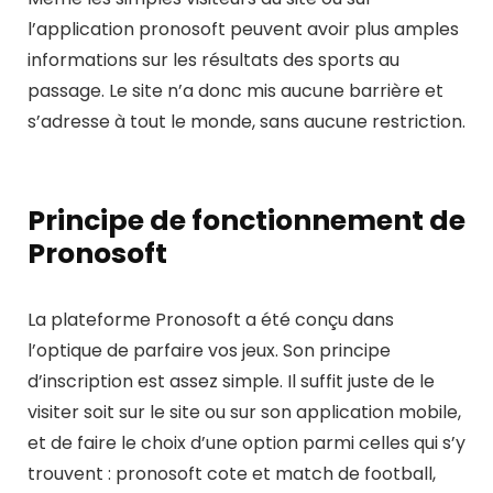
l’application pronosoft peuvent avoir plus amples
informations sur les résultats des sports au
passage. Le site n’a donc mis aucune barrière et
s’adresse à tout le monde, sans aucune restriction.
Principe de fonctionnement de
Pronosoft
La plateforme Pronosoft a été conçu dans
l’optique de parfaire vos jeux. Son principe
d’inscription est assez simple. Il suffit juste de le
visiter soit sur le site ou sur son application mobile,
et de faire le choix d’une option parmi celles qui s’y
trouvent : pronosoft cote et match de football,