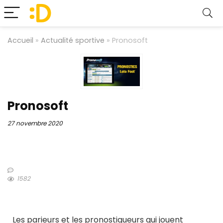
Accueil
»
Actualité sportive
»
Pronosoft
Pronosoft
27 novembre 2020
1582
Les parieurs et les pronostiqueurs qui jouent