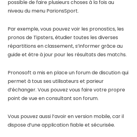
possible de faire plusieurs choses à la fois au
niveau du menu ParionsSport.
Par exemple, vous pouvez voir les pronostics, les
pronos de Tipsters, étudier toutes les diverses
répartitions en classement, s’informer grâce au
guide et être à jour pour les résultats des matchs.
Pronosoft a mis en place un forum de discution qui
permet à tous ses utilisateurs et parieur
d’échanger. Vous pouvez vous faire votre propre
point de vue en consultant son forum.
Vous pouvez aussi l’avoir en version mobile, car il
dispose d’une application fiable et sécurisée.