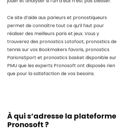
jouer et analyser si l’un d’eux n’est pas blesser.
Ce site d’aide aux parieurs et pronostiqueurs
permet de connaître tout ce qu’il faut pour
réaliser des meilleurs paris et jeux. Vous y
trouverez des pronostics Lotofoot, pronostics de
tennis sur vos Bookmakers favoris, pronostics
ParionsSport et pronostics basket disponible sur
PMU que les experts Pronosoft ont disposés rien
que pour la satisfaction de vos besoins.
À qui s’adresse la plateforme
Pronosoft ?