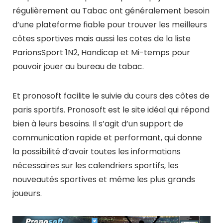
régulièrement au Tabac ont généralement besoin
d’une plateforme fiable pour trouver les meilleurs
côtes sportives mais aussi les cotes de la liste
ParionsSport 1N2, Handicap et Mi-temps pour
pouvoir jouer au bureau de tabac.
Et pronosoft facilite le suivie du cours des côtes de
paris sportifs. Pronosoft est le site idéal qui répond
bien à leurs besoins. Il s’agit d’un support de
communication rapide et performant, qui donne
la possibilité d’avoir toutes les informations
nécessaires sur les calendriers sportifs, les
nouveautés sportives et même les plus grands
joueurs.