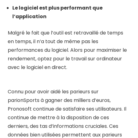
Le logiciel est plus performant que
l’application
Malgré le fait que l’outil est retravaillé de temps
en temps, il n’a tout de même pas les
performances du logiciel. Alors pour maximiser le
rendement, optez pour le travail sur ordinateur
avec le logiciel en direct.
Connu pour avoir aidé les parieurs sur
parionSports à gagner des milliers d’euros,
Pronosoft continue de satisfaire ses utilisateurs. Il
continue de mettre à la disposition de ces
derniers, des tas d’informations cruciales. Ces
données bien utilisées permettent aux parieurs