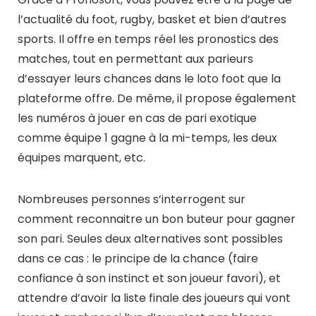
l’actualité du foot, rugby, basket et bien d’autres
sports. Il offre en temps réel les pronostics des
matches, tout en permettant aux parieurs
d’essayer leurs chances dans le loto foot que la
plateforme offre. De même, il propose également
les numéros à jouer en cas de pari exotique
comme équipe 1 gagne à la mi-temps, les deux
équipes marquent, etc.
Nombreuses personnes s’interrogent sur
comment reconnaitre un bon buteur pour gagner
son pari. Seules deux alternatives sont possibles
dans ce cas : le principe de la chance (faire
confiance à son instinct et son joueur favori), et
attendre d’avoir la liste finale des joueurs qui vont