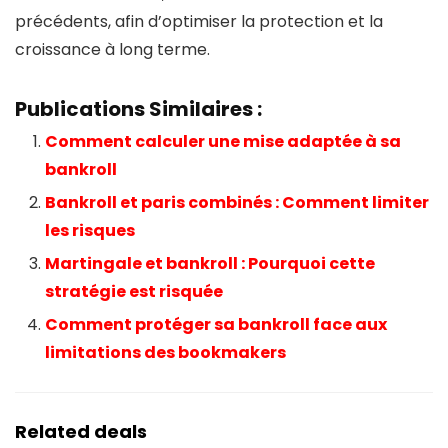
précédents, afin d’optimiser la protection et la
croissance à long terme.
Publications Similaires :
Comment calculer une mise adaptée à sa
bankroll
Bankroll et paris combinés : Comment limiter
les risques
Martingale et bankroll : Pourquoi cette
stratégie est risquée
Comment protéger sa bankroll face aux
limitations des bookmakers
Related deals