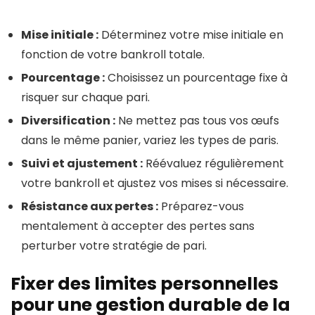
Mise initiale :
Déterminez votre mise initiale en
fonction de votre bankroll totale.
Pourcentage :
Choisissez un pourcentage fixe à
risquer sur chaque pari.
Diversification :
Ne mettez pas tous vos œufs
dans le même panier, variez les types de paris.
Suivi et ajustement :
Réévaluez régulièrement
votre bankroll et ajustez vos mises si nécessaire.
Résistance aux pertes :
Préparez-vous
mentalement à accepter des pertes sans
perturber votre stratégie de pari.
Fixer des
limites
personnelles
pour une
gestion
durable de la