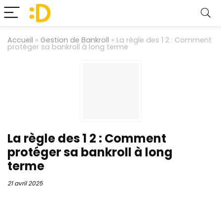
Accueil
»
Gestion de Bankroll
»
La règle des 1 2 : Comment
protéger sa bankroll à long terme
La règle des 1 2 : Comment
protéger sa bankroll à long
terme
21 avril 2025