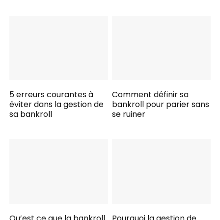
5 erreurs courantes à
Comment définir sa
éviter dans la gestion de
bankroll pour parier sans
sa bankroll
se ruiner
Qu’est ce que la bankroll
Pourquoi la gestion de