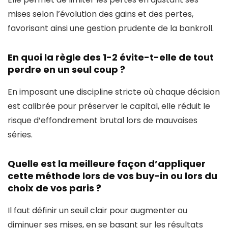
mises selon l’évolution des gains et des pertes,
favorisant ainsi une gestion prudente de la bankroll.
En quoi la règle des 1-2 évite-t-elle de tout
perdre en un seul coup ?
En imposant une discipline stricte où chaque décision
est calibrée pour préserver le capital, elle réduit le
risque d’effondrement brutal lors de mauvaises
séries.
Quelle est la meilleure façon d’appliquer
cette méthode lors de vos buy-in ou lors du
choix de vos paris ?
Il faut définir un seuil clair pour augmenter ou
diminuer ses mises, en se basant sur les résultats