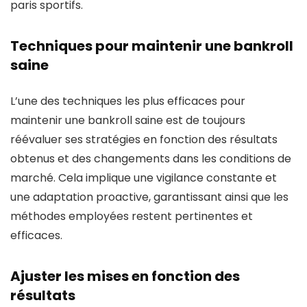
paris sportifs.
Techniques pour maintenir une bankroll
saine
L’une des techniques les plus efficaces pour
maintenir une bankroll saine est de toujours
réévaluer ses stratégies en fonction des résultats
obtenus et des changements dans les conditions de
marché. Cela implique une vigilance constante et
une adaptation proactive, garantissant ainsi que les
méthodes employées restent pertinentes et
efficaces.
Ajuster les mises en fonction des
résultats