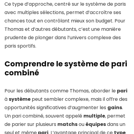
Ce type d’approche, centré sur le système de paris
avec multiples sélections, permet d’accroître ses
chances tout en contrôlant mieux son budget. Pour
Thomas et d’autres débutants, c’est une manière
prudente de plonger dans l’univers complexe des
paris sportifs.
Comprendre le système de pari
combiné
Pour les débutants comme Thomas, aborder le
pari
à
système
peut sembler complexe, mais il offre des
opportunités significatives d’augmenter les
gains
.
Un pari combiné, souvent appelé
multiple
, permet
de parier sur plusieurs
matchs
ou
équipes
dans un
seul et même
pari
. L’avantage principal de ce
type