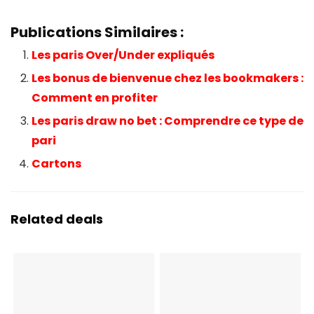
Publications Similaires :
Les paris Over/Under expliqués
Les bonus de bienvenue chez les bookmakers :
Comment en profiter
Les paris draw no bet : Comprendre ce type de
pari
Cartons
Related deals