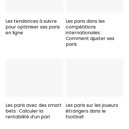
Les tendances à suivre
Les paris dans les
pour optimiser ses paris
compétitions
en ligne
internationales :
Comment ajuster ses
paris
Les paris avec des smart
Les paris sur les joueurs
bets : Calculer la
étrangers dans le
rentabilité d’un pari
football