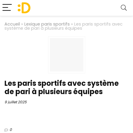
Accueil
»
Lexique paris sportifs
»
Les paris sportifs avec
système de pari à plusieurs équipes
Les paris sportifs avec système
de pari à plusieurs équipes
9 juillet 2025
0