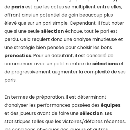
de
paris
est que les cotes se multiplient entre elles,
offrant ainsi un potentiel de gain beaucoup plus
élevé que sur un pari simple. Cependant, il faut noter
que si une seule
sélection
échoue, tout le pari est
perdu. Cela requiert donc une analyse minutieuse et
une stratégie bien pensée pour choisir les bons
pronostics
. Pour un débutant, il est conseillé de
commencer avec un petit nombre de
sélections
et
de progressivement augmenter la complexité de ses
paris.
En termes de préparation, il est déterminant
d’analyser les performances passées des
équipes
et des joueurs avant de faire une
sélection
. Les
statistiques telles que les victoires/défaites récentes,
les conditions physiques des joueurs et autres