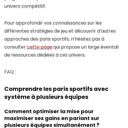
univers compétitif.
Pour approfondir vos connaissances sur les
différentes stratégies de jeu et découvrir d’autres
approches des paris sportifs, n’hésitez pas à
consulter
cette page
qui propose un large éventail
de ressources dédiées à cet univers.
FAQ :
Comprendre les paris sportifs avec
système à plusieurs équipes
Comment optimiser la mise pour
maximiser ses gains en pariant sur
plusieurs équipes simultanément ?