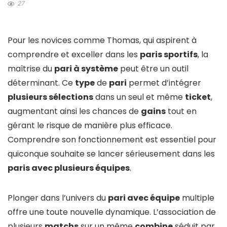
27
Pour les novices comme Thomas, qui aspirent à
comprendre et exceller dans les
paris sportifs
, la
maîtrise du
pari à système
peut être un outil
déterminant. Ce
type
de
pari
permet d’intégrer
plusieurs sélections
dans un seul et même
ticket
,
augmentant ainsi les chances de
gains
tout en
gérant le risque de manière plus efficace.
Comprendre son fonctionnement est essentiel pour
quiconque souhaite se lancer sérieusement dans les
paris avec plusieurs équipes
.
Plonger dans l’univers du
pari avec équipe
multiple
offre une toute nouvelle dynamique. L’association de
plusieurs
matchs
sur un même
combine
séduit par