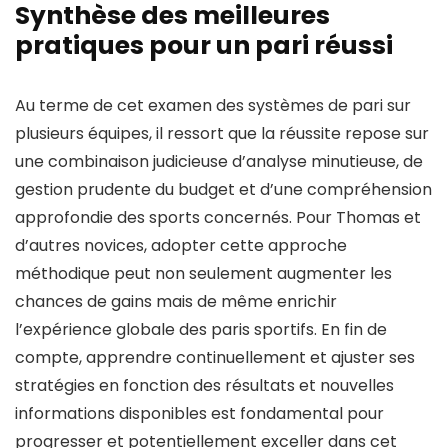
Synthèse des meilleures
pratiques pour un pari réussi
Au terme de cet examen des systèmes de pari sur
plusieurs équipes, il ressort que la réussite repose sur
une combinaison judicieuse d’analyse minutieuse, de
gestion prudente du budget et d’une compréhension
approfondie des sports concernés. Pour Thomas et
d’autres novices, adopter cette approche
méthodique peut non seulement augmenter les
chances de gains mais de même enrichir
l’expérience globale des paris sportifs. En fin de
compte, apprendre continuellement et ajuster ses
stratégies en fonction des résultats et nouvelles
informations disponibles est fondamental pour
progresser et potentiellement exceller dans cet