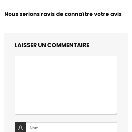
Nous serions ravis de connaître votre avis
LAISSER UN COMMENTAIRE