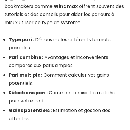
bookmakers comme
Winamax
offrent souvent des
tutoriels et des conseils pour aider les parieurs à
mieux utiliser ce type de système.
Type pari :
Découvrez les différents formats
possibles.
Pari combine :
Avantages et inconvénients
comparés aux paris simples.
Pari multiple :
Comment calculer vos gains
potentiels.
Sélections pari :
Comment choisir les matchs
pour votre pari.
Gains potentiels :
Estimation et gestion des
attentes.