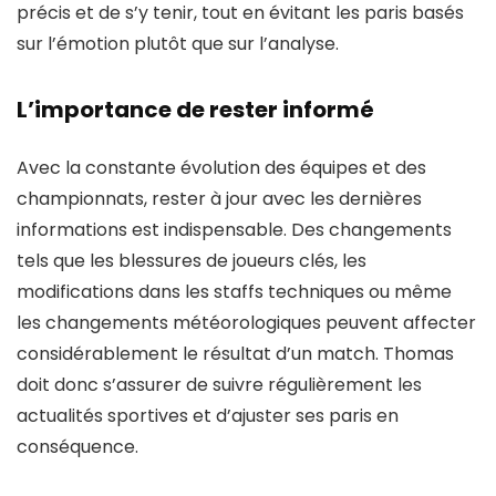
précis et de s’y tenir, tout en évitant les paris basés
sur l’émotion plutôt que sur l’analyse.
L’importance de rester informé
Avec la constante évolution des équipes et des
championnats, rester à jour avec les dernières
informations est indispensable. Des changements
tels que les blessures de joueurs clés, les
modifications dans les staffs techniques ou même
les changements météorologiques peuvent affecter
considérablement le résultat d’un match. Thomas
doit donc s’assurer de suivre régulièrement les
actualités sportives et d’ajuster ses paris en
conséquence.