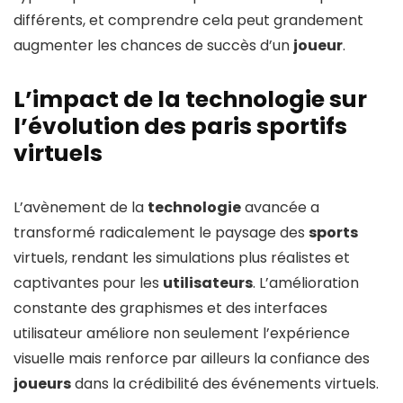
différents, et comprendre cela peut grandement
augmenter les chances de succès d’un
joueur
.
L’impact de la technologie sur
l’évolution des paris sportifs
virtuels
L’avènement de la
technologie
avancée a
transformé radicalement le paysage des
sports
virtuels, rendant les simulations plus réalistes et
captivantes pour les
utilisateurs
. L’amélioration
constante des graphismes et des interfaces
utilisateur améliore non seulement l’expérience
visuelle mais renforce par ailleurs la confiance des
joueurs
dans la crédibilité des événements virtuels.