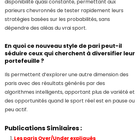
disponibilité quasi constante, permettant aux
parieurs chevronnés de tester rapidement leurs
stratégies basées sur les probabilités, sans
dépendre des aléas du vrai sport.
En quoi ce nouveau style de pari peut-il
séduire ceux qui cherchent à diversifier leur
portefeuille ?
Ils permettent d’explorer une autre dimension des
paris avec des résultats générés par des
algorithmes intelligents, apportant plus de variété et
des opportunités quand le sport réel est en pause ou
peu actif.
Publications Similaires :
Les paris Over/Under expliqués