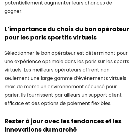
potentiellement augmenter leurs chances de
gagner.
L’importance du choix du bon opérateur
pour les paris sportifs virtuels
Sélectionner le bon opérateur est déterminant pour
une expérience optimale dans les paris sur les sports
virtuels. Les meilleurs opérateurs offrent non
seulement une large gamme d’événements virtuels
mais de même un environnement sécurisé pour
parier. Ils fournissent par ailleurs un support client
efficace et des options de paiement flexibles.
Rester à jour avec les tendances et les
innovations du marché