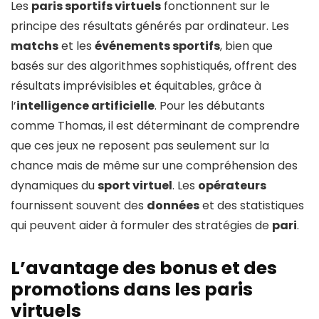
Les
paris sportifs virtuels
fonctionnent sur le
principe des résultats générés par ordinateur. Les
matchs
et les
événements sportifs
, bien que
basés sur des algorithmes sophistiqués, offrent des
résultats imprévisibles et équitables, grâce à
l’
intelligence artificielle
. Pour les débutants
comme Thomas, il est déterminant de comprendre
que ces jeux ne reposent pas seulement sur la
chance mais de même sur une compréhension des
dynamiques du
sport virtuel
. Les
opérateurs
fournissent souvent des
données
et des statistiques
qui peuvent aider à formuler des stratégies de
pari
.
L’avantage des bonus et des
promotions dans les paris
virtuels