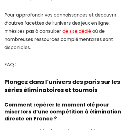
Pour approfondir vos connaissances et découvrir
d’autres facettes de l’univers des jeux en ligne,
n’hésitez pas à consulter
ce site dédié
où de
nombreuses ressources complémentaires sont
disponibles.
FAQ :
Plongez dans l’univers des paris sur les
séries éliminatoires et tournois
Comment repérer le moment clé pour
miser lors d’une compétition à élimination
directe en France ?