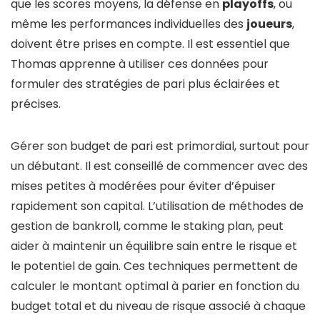
que les scores moyens, la défense en
playoffs
, ou
même les performances individuelles des
joueurs
,
doivent être prises en compte. Il est essentiel que
Thomas apprenne à utiliser ces données pour
formuler des stratégies de pari plus éclairées et
précises.
Gérer son budget de pari est primordial, surtout pour
un débutant. Il est conseillé de commencer avec des
mises petites à modérées pour éviter d’épuiser
rapidement son capital. L’utilisation de méthodes de
gestion de bankroll, comme le staking plan, peut
aider à maintenir un équilibre sain entre le risque et
le potentiel de gain. Ces techniques permettent de
calculer le montant optimal à parier en fonction du
budget total et du niveau de risque associé à chaque