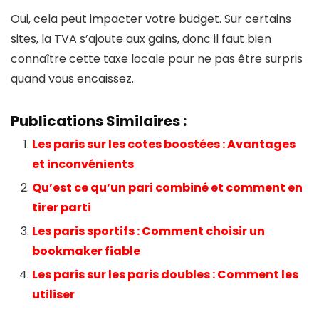
Oui, cela peut impacter votre budget. Sur certains
sites, la TVA s’ajoute aux gains, donc il faut bien
connaître cette taxe locale pour ne pas être surpris
quand vous encaissez.
Publications Similaires :
Les paris sur les cotes boostées : Avantages
et inconvénients
Qu’est ce qu’un pari combiné et comment en
tirer parti
Les paris sportifs : Comment choisir un
bookmaker fiable
Les paris sur les paris doubles : Comment les
utiliser