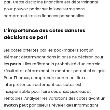
pari. Cette discipline financière est déterminante
pour pouvoir parier sur le long terme sans
compromettre ses finances personnelles.
L’importance des cotes dans les
décisions de pari
Les cotes offertes par les bookmakers sont un
élément déterminant dans la prise de décision pour
les
paris
. Elles reflètent la probabilité d’un certain
résultat et déterminent le montant potentiel du gain.
Pour Thomas, comprendre comment lire et
interpréter correctement ces cotes est
indispensable pour faire des choix judicieux et
rentables. Analyser les variations des cotes avant un
match
peut par ailleurs révéler des informations