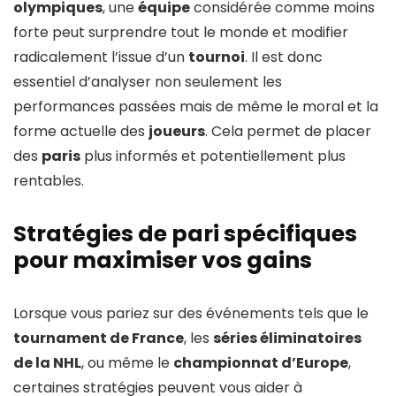
olympiques
, une
équipe
considérée comme moins
forte peut surprendre tout le monde et modifier
radicalement l’issue d’un
tournoi
. Il est donc
essentiel d’analyser non seulement les
performances passées mais de même le moral et la
forme actuelle des
joueurs
. Cela permet de placer
des
paris
plus informés et potentiellement plus
rentables.
Stratégies de pari spécifiques
pour maximiser vos gains
Lorsque vous pariez sur des événements tels que le
tournament de France
, les
séries éliminatoires
de la NHL
, ou même le
championnat d’Europe
,
certaines stratégies peuvent vous aider à