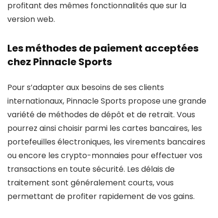
profitant des mêmes fonctionnalités que sur la
version web.
Les méthodes de paiement acceptées
chez Pinnacle Sports
Pour s’adapter aux besoins de ses clients
internationaux, Pinnacle Sports propose une grande
variété de méthodes de dépôt et de retrait. Vous
pourrez ainsi choisir parmi les cartes bancaires, les
portefeuilles électroniques, les virements bancaires
ou encore les crypto-monnaies pour effectuer vos
transactions en toute sécurité. Les délais de
traitement sont généralement courts, vous
permettant de profiter rapidement de vos gains.