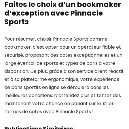
Faites le choix d’un bookmaker
d’exception avec Pinnacle
Sports
Pour résumer, choisir Pinnacle Sports comme
bookmaker, c’est opter pour un opérateur fiable et
sécurisé, proposant des cotes exceptionnelles et un
large éventail de sports et types de paris à votre
disposition. De plus, grâce à son service client réactif
et à sa plateforme ergonomique, votre expérience
de paris sportifs en ligne se déroulera dans les
meilleures conditions. N’attendez plus et tentez dès
maintenant votre chance en pariant sur le #1 en
termes de cotes avec Pinnacle Sports !
Publications Similaires :