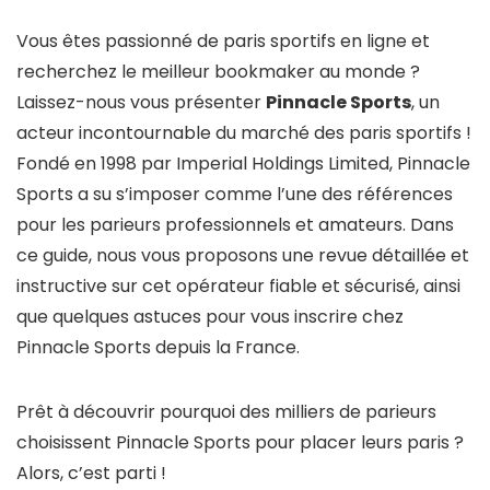
Vous êtes passionné de paris sportifs en ligne et
recherchez le meilleur bookmaker au monde ?
Laissez-nous vous présenter
Pinnacle Sports
, un
acteur incontournable du marché des paris sportifs !
Fondé en 1998 par Imperial Holdings Limited, Pinnacle
Sports a su s’imposer comme l’une des références
pour les parieurs professionnels et amateurs. Dans
ce guide, nous vous proposons une revue détaillée et
instructive sur cet opérateur fiable et sécurisé, ainsi
que quelques astuces pour vous inscrire chez
Pinnacle Sports depuis la France.
Prêt à découvrir pourquoi des milliers de parieurs
choisissent Pinnacle Sports pour placer leurs paris ?
Alors, c’est parti !