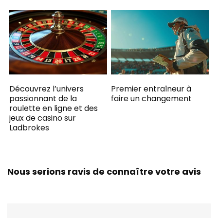
Découvrez l’univers
Premier entraîneur à
passionnant de la
faire un changement
roulette en ligne et des
jeux de casino sur
Ladbrokes
Nous serions ravis de connaître votre avis